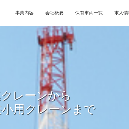
事業内容
会社概要
保有車両一覧
求人情
模クレーンから
狭小用クレーンまで