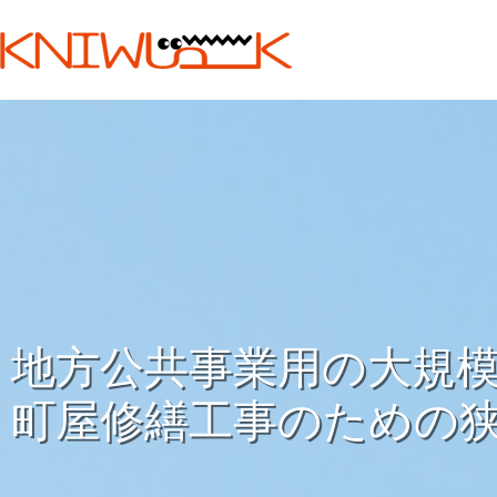
内
容
を
ス
キ
ッ
プ
地方公共事業用の大規
町屋修繕工事のための