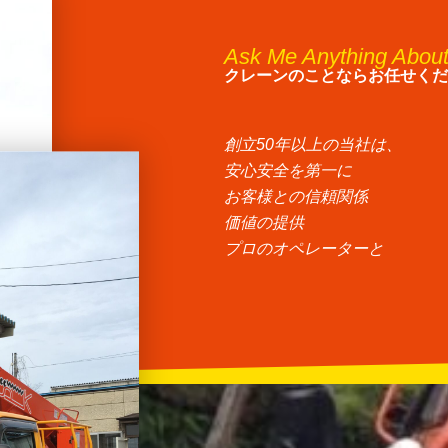
Ask Me Anything Abou
クレーンのことならお任せくだ
創立50年以上の当社は、
安心安全を第一に
お客様との信頼関係
価値の提供
プロのオペレーターと